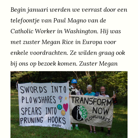
Begin januari werden we verrast door een
telefoontje van Paul Magno van de
Catholic Worker in Washington. Hij was
met zuster Megan Rice in Europa voor
enkele voordrachten. Ze wilden graag ook
bij ons op bezoek komen. Zuster Megan
verwierf in juli 2012 internationale
bekendheid door samen met twee Catholic
Workers een nucleaire basis binnen te
dringen in Tennessee. In allerijl
organiseerden we een Ronde Tafel
Gesprek met deze gelouterde