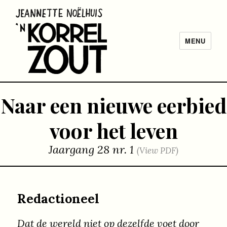
MENU
Korrel
Zout |
Naar een nieuwe eerbied
Catholic
Worker
voor het leven
Amsterdam
Jaargang 28 nr. 1
(View PDF)
Redactioneel
Dat de wereld niet op dezelfde voet door