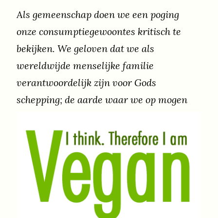
Als gemeenschap doen we een poging
onze consumptiegewoontes kritisch te
bekijken. We geloven dat we als
wereldwijde menselijke familie
verantwoordelijk zijn voor Gods
schepping; de aarde waar we op mogen
leven. En inmiddels is het leven op aarde
zo global geworden dat onze keuze voor
bijvoorbeeld welke bananen we kopen
gevolgen heeft voor onze naasten in Zuid-
Amerika of Afrika. De verbanden zijn
complex en vaak onnavolgbaar. Waar